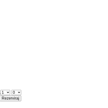
Odrasli
Otroci
Rezerviraj