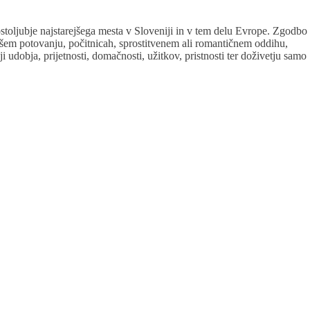
ostoljubje najstarejšega mesta v Sloveniji in v tem delu Evrope. Zgodbo
vašem potovanju, počitnicah, sprostitvenem ali romantičnem oddihu,
udobja, prijetnosti, domačnosti, užitkov, pristnosti ter doživetju samo