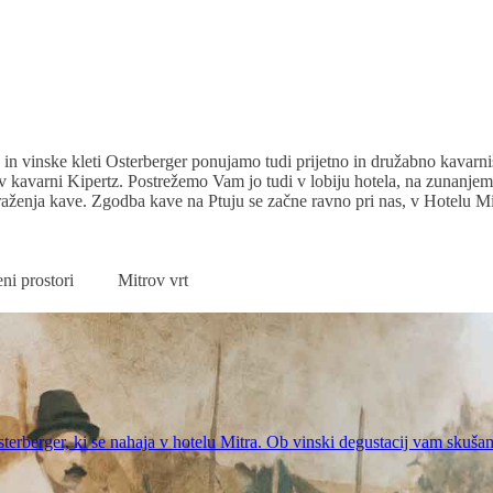
n vinske kleti Osterberger ponujamo tudi prijetno in družabno kavarniš
te v kavarni Kipertz. Postrežemo Vam jo tudi v lobiju hotela, na zunanjem
raženja kave. Zgodba kave na Ptuju se začne ravno pri nas, v Hotelu Mitr
eni prostori
Mitrov vrt
rberger, ki se nahaja v hotelu Mitra. Ob vinski degustacij vam skušamo 