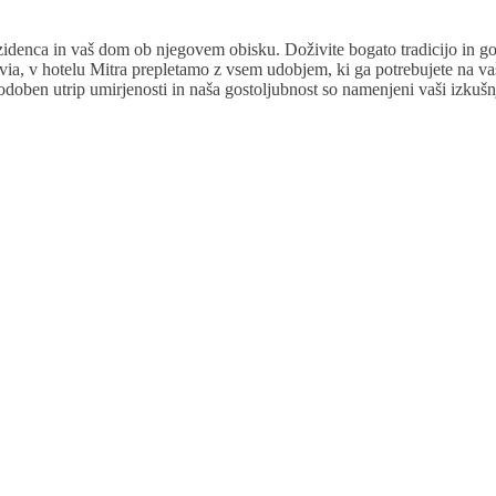
rezidenca in vaš dom ob njegovem obisku. Doživite bogato tradicijo in g
atavia, v hotelu Mitra prepletamo z vsem udobjem, ki ga potrebujete na 
ben utrip umirjenosti in naša gostoljubnost so namenjeni vaši izkušnji 