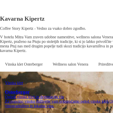
Kavarna Kipertz
Coffee Story Kipertz - Vedno za vsako dobro zgodbo.
V hotelu Mitra Vam zraven udobne namestitve, wellness salona Venera i
Kipertz, praženo na Ptuju po stoletjih tradicije, ki si jo lahko privošči
mesta Ptuj nas med drugim popelje tudi skozi tradicijo kavarništva in p
kavarna Kipertz.
Vinska klet Osterberger
Wellness salon Venera
Prireditv
Vinska klet
Osterberger
Ogledi vinske kleti in degustacija vin
Za popolno vinsko doživetje vam priporočamo ogled vinske kleti Oste
vinogradništvo in lokalna vina.