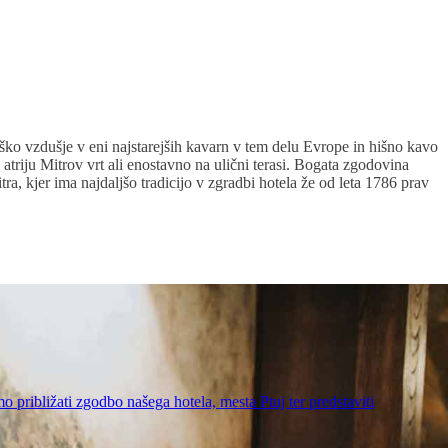
ko vzdušje v eni najstarejših kavarn v tem delu Evrope in hišno kavo
 atriju Mitrov vrt ali enostavno na ulični terasi. Bogata zgodovina
a, kjer ima najdaljšo tradicijo v zgradbi hotela že od leta 1786 prav
približati zgodbo našega hotela, mesta Ptuj ter predstaviti