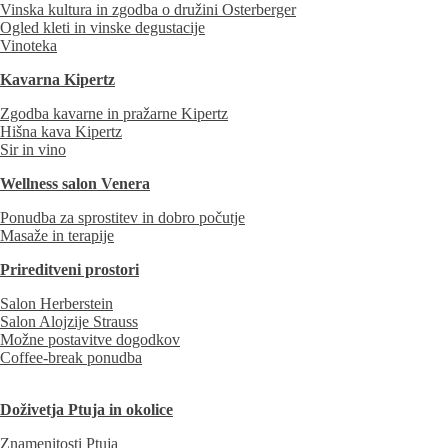
Vinska kultura in zgodba o družini Osterberger
Ogled kleti in vinske degustacije
Vinoteka
Kavarna Kipertz
Zgodba kavarne in pražarne Kipertz
Hišna kava Kipertz
Sir in vino
Wellness salon Venera
Ponudba za sprostitev in dobro počutje
Masaže in terapije
Prireditveni prostori
Salon Herberstein
Salon Alojzije Strauss
Možne postavitve dogodkov
Coffee-break ponudba
Doživetja Ptuja in okolice
Znamenitosti Ptuja