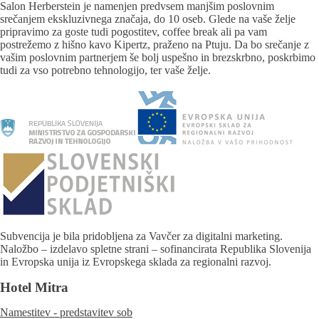
Salon Herberstein je namenjen predvsem manjšim poslovnim
srečanjem ekskluzivnega značaja, do 10 oseb. Glede na vaše želje
pripravimo za goste tudi pogostitev, coffee break ali pa vam
postrežemo z hišno kavo Kipertz, praženo na Ptuju. Da bo srečanje z
vašim poslovnim partnerjem še bolj uspešno in brezskrbno, poskrbimo
tudi za vso potrebno tehnologijo, ter vaše želje.
Subvencija je bila pridobljena za Vavčer za digitalni marketing.
Naložbo – izdelavo spletne strani – sofinancirata Republika Slovenija
in Evropska unija iz Evropskega sklada za regionalni razvoj.
Hotel Mitra
Namestitev - predstavitev sob