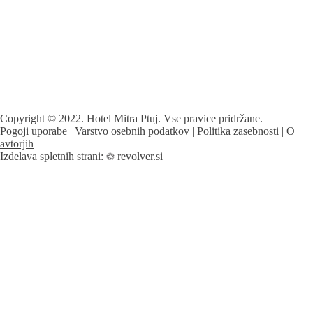
Copyright © 2022. Hotel Mitra Ptuj. Vse pravice pridržane.
Pogoji uporabe
|
Varstvo osebnih podatkov
|
Politika zasebnosti
|
O
avtorjih
Izdelava spletnih strani:
revolver.si