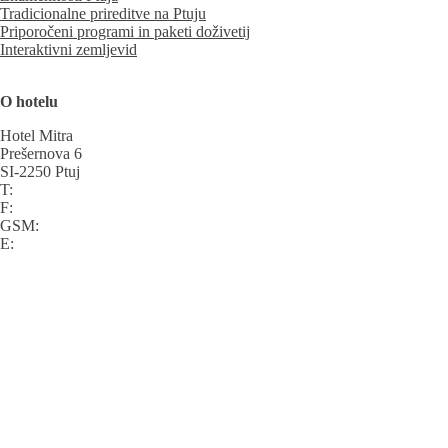
Tradicionalne prireditve na Ptuju
Priporočeni programi in paketi doživetij
Interaktivni zemljevid
O hotelu
Hotel Mitra
Prešernova 6
SI-2250 Ptuj
T:
F:
GSM:
E: