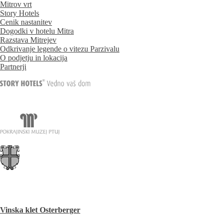
Mitrov vrt
Story Hotels
Cenik nastanitev
Dogodki v hotelu Mitra
Razstava Mitrejev
Odkrivanje legende o vitezu Parzivalu
O podjetju in lokacija
Partnerji
Vinska klet Osterberger