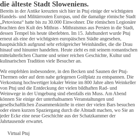
die älteste Stadt Sloweniens.
Bereits in der Antike kreuzten sich hier in Ptuj einige der wichtigsten
Handels- und Militärrouten Europas, und die damalige römische Stadt
„Petoviona“ hatte bis zu 30.000 Einwohner. Die römischen Legionäre
brachten den Kult des Mithras - Mithraismus aus Persien in die Stadt,
dessen Tempel bis heute überlebten. Im 15. Jahrhundert wurde Ptuj
erneut als eine der wichtigsten europäischen Städte angesehen,
hauptsächlich aufgrund sehr erfolgreicher Weinhändler, die die Drau
hinauf und hinunter handelten. Heute zieht es mit seinem romantischen
mittelalterlichen Charme und seiner reichen Geschichte, Kultur und
kulinarischen Tradition viele Besucher an.
Wir empfehlen insbesondere, in den Becken und Saunen der Ptuj-
Thermen oder auf dem nahe gelegenen Golfplatz zu entspannen. Die
Verkostung hochwertiger lokaler Weine im 800 Jahre alten Weinkeller
von Ptuj und die Entdeckung der vielen bildhaften Rad- und
Weinwege in der Umgebung sind ebenfalls ein Muss. Am Abend
können Sie einige der unterhaltsamen Veranstaltungen und
gesellschaftlichen Zusammenkünfte in einer der vielen Bars besuchen
oder einen kurzen Spaziergang durch die Altstadt machen, wo Sie an
jeder Ecke eine neue Geschichte aus der Schatzkammer der
Jahrtausende erwartet.
Virtual Ptuj