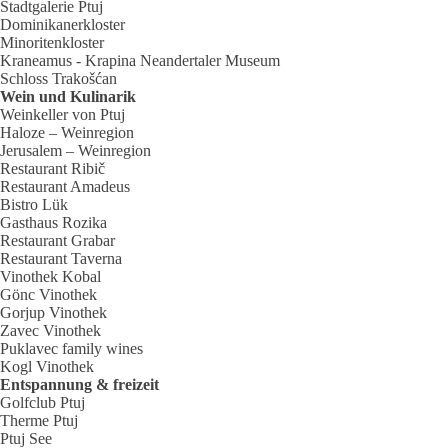
Stadtgalerie Ptuj
Dominikanerkloster
Minoritenkloster
Kraneamus - Krapina Neandertaler Museum
Schloss Trakošćan
Wein und Kulinarik
Weinkeller von Ptuj
Haloze – Weinregion
Jerusalem – Weinregion
Restaurant Ribič
Restaurant Amadeus
Bistro Lük
Gasthaus Rozika
Restaurant Grabar
Restaurant Taverna
Vinothek Kobal
Gönc Vinothek
Gorjup Vinothek
Zavec Vinothek
Puklavec family wines
Kogl Vinothek
Entspannung & freizeit
Golfclub Ptuj
Therme Ptuj
Ptuj See