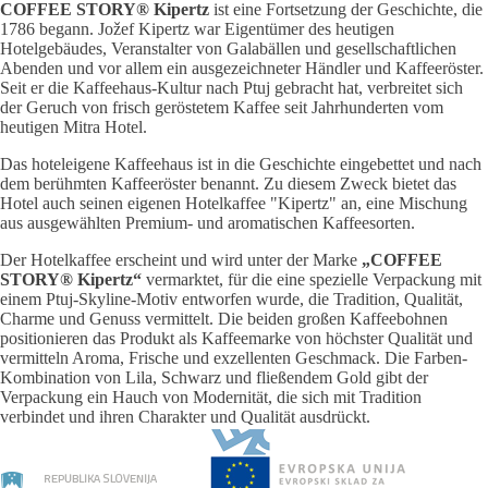
COFFEE STORY® Kipertz
ist eine Fortsetzung der Geschichte, die
1786 begann. Jožef Kipertz war Eigentümer des heutigen
Hotelgebäudes, Veranstalter von Galabällen und gesellschaftlichen
Abenden und vor allem ein ausgezeichneter Händler und Kaffeeröster.
Seit er die Kaffeehaus-Kultur nach Ptuj gebracht hat, verbreitet sich
der Geruch von frisch geröstetem Kaffee seit Jahrhunderten vom
heutigen Mitra Hotel.
Das hoteleigene Kaffeehaus ist in die Geschichte eingebettet und nach
dem berühmten Kaffeeröster benannt. Zu diesem Zweck bietet das
Hotel auch seinen eigenen Hotelkaffee "Kipertz" an, eine Mischung
aus ausgewählten Premium- und aromatischen Kaffeesorten.
Der Hotelkaffee erscheint und wird unter der Marke
„COFFEE
STORY® Kipertz“
vermarktet, für die eine spezielle Verpackung mit
einem Ptuj-Skyline-Motiv entworfen wurde, die Tradition, Qualität,
Charme und Genuss vermittelt. Die beiden großen Kaffeebohnen
positionieren das Produkt als Kaffeemarke von höchster Qualität und
vermitteln Aroma, Frische und exzellenten Geschmack. Die Farben-
Kombination von Lila, Schwarz und fließendem Gold gibt der
Verpackung ein Hauch von Modernität, die sich mit Tradition
verbindet und ihren Charakter und Qualität ausdrückt.