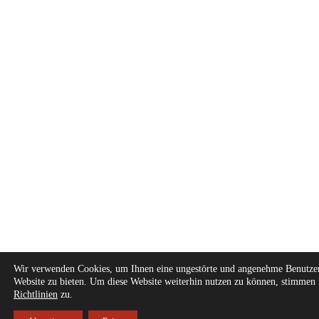
Wir verwenden Cookies, um Ihnen eine ungestörte und angenehme Benutzer
Website zu bieten. Um diese Website weiterhin nutzen zu können, stimmen
Richtlinien
zu.