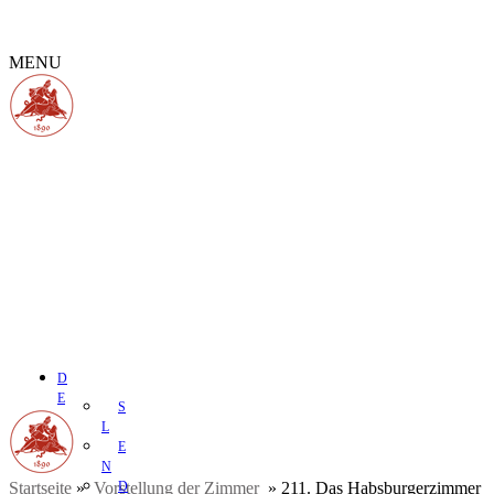
MENU
D
E
S
L
E
N
Startseite
»
Vorstellung der Zimmer
D
»
211. Das Habsburgerzimmer