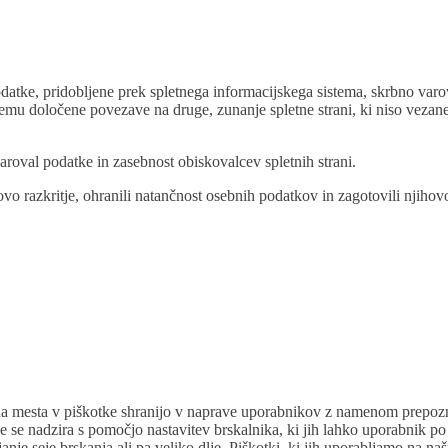
atke, pridobljene prek spletnega informacijskega sistema, skrbno varoval
temu določene povezave na druge, zunanje spletne strani, ki niso veza
roval podatke in zasebnost obiskovalcev spletnih strani.
ovo razkritje, ohranili natančnost osebnih podatkov in zagotovili njiho
etna mesta v piškotke shranijo v naprave uporabnikov z namenom prepozn
je se nadzira s pomočjo nastavitev brskalnika, ki jih lahko uporabnik p
janje seje brskanja ali pa veliko dlje. Piškotki, ki jih uporabljamo na naš