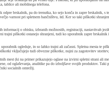
 tablice ali mobilnega telefona.
odpre brskalnik, pa do trenutka, ko sejo konča in zapre brskalnik, s te
jo varnost pri spletnem bančništvu, itd. Ker so taki piškotki shranjeni
ih informacij o obisku, izbranih možnostih, registraciji, nastavitvah jezi
trajni piškotki ostanejo shranjeni, tudi ko uporabnik zapre brskalnik in
a uporabnik ogleduje, in so lahko trajni ali začasni. Spletna mesta te pi
iškotki vključujejo tudi obvezne piškotke, nujni za zagotovitev storitev
tnih mest (ki na primer prikazujejo oglase na izvirni spletni strani ali me
amene, od oglaševanja, analitike pa do izboljšave svojih produktov. Taki
čniki socialnih omrežij.