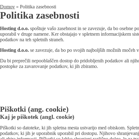
Domov
»
Politika zasebnosti
Politika zasebnosti
Hosting d.o.o.
spoštuje vašo zasebnost in se zavezuje, da bo osebne pod
uporabil v druge namene. Ker obstajajo v spletnem informacijskem sis
podatkov na teh spletnih straneh.
Hosting d.o.o.
se zavezuje, da bo po svojih najboljših možnih močeh va
Da bi preprečili nepooblaščen dostop do pridobljenih podatkov ali njih
postopke za zavarovanje podatkov, ki jih zbiramo.
Piškotki (ang. cookie)
Kaj je piškotek (angl. cookie)
Piškotki so datoteke, ki jih spletna mesta ustvarijo med obiskom. Spl
podatkov, ki jih je uporabnik uporabil pri dostopu. Njihovo shranjevan
ali zbira informacij. Piškotki so lahko shranjeni različno dolgo, le za tra