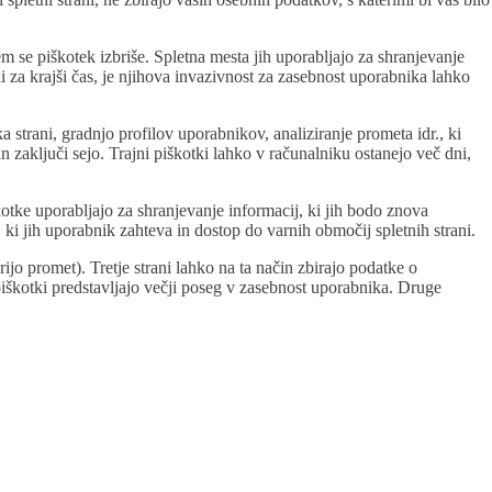
m se piškotek izbriše. Spletna mesta jih uporabljajo za shranjevanje
 za krajši čas, je njihova invazivnost za zasebnost uporabnika lahko
ka strani, gradnjo profilov uporabnikov, analiziranje prometa idr., ki
 zaključi sejo. Trajni piškotki lahko v računalniku ostanejo več dni,
škotke uporabljajo za shranjevanje informacij, ki jih bodo znova
, ki jih uporabnik zahteva in dostop do varnih območij spletnih strani.
rijo promet). Tretje strani lahko na ta način zbirajo podatke o
 piškotki predstavljajo večji poseg v zasebnost uporabnika. Druge