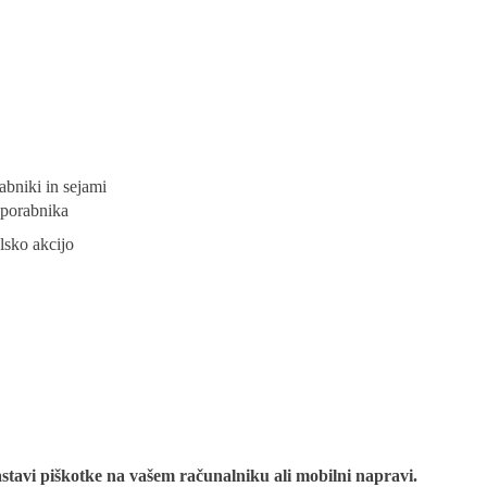
abniki in sejami
uporabnika
lsko akcijo
astavi piškotke na vašem računalniku ali mobilni napravi.