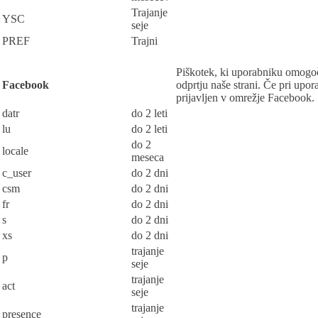
Trajanje
YSC
seje
PREF
Trajni
Piškotek, ki uporabniku omogoč
Facebook
odprtju naše strani. Če pri upor
prijavljen v omrežje Facebook.
datr
do 2 leti
lu
do 2 leti
do 2
locale
meseca
c_user
do 2 dni
csm
do 2 dni
fr
do 2 dni
s
do 2 dni
xs
do 2 dni
trajanje
p
seje
trajanje
act
seje
trajanje
presence