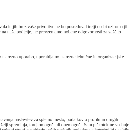
a in jih brez vaše privolitve ne bo posredoval tretji osebi oziroma jih
ne na naše podjetje, ne prevzemamo nobene odgovornosti za zaščito
vo ustrezno uporabo, uporabljamo ustrezne tehnične in organizacijske
avanja nastavitev za spletno mesto, podatkov o profilu in drugih
o želji spreminja, torej omogoči ali onemogoči. Sam piškotek ne vsebuje
i spletni strani, ne zbirajo vaših osebnih podatkov, s katerimi bi vas bilo