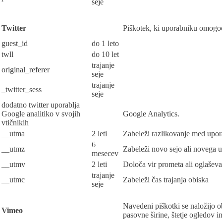
seje
Twitter
Piškotek, ki uporabniku omogoč
guest_id
do 1 leto
twll
do 10 let
trajanje
original_referer
seje
trajanje
_twitter_sess
seje
dodatno twitter uporablja
Google analitiko v svojih
Google Analytics.
vtičnikih
__utma
2 leti
Zabeleži razlikovanje med upor
6
__utmz
Zabeleži novo sejo ali novega 
mesecev
__utmv
2 leti
Določa vir prometa ali oglaševa
trajanje
__utmc
Zabeleži čas trajanja obiska
seje
Navedeni piškotki se naložijo 
Vimeo
pasovne širine, štetje ogledov i