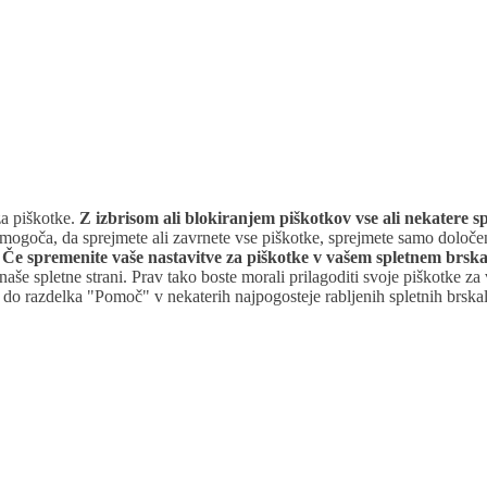
za piškotke.
Z izbrisom ali blokiranjem piškotkov vse ali nekatere spl
goča, da sprejmete ali zavrnete vse piškotke, sprejmete samo določeno v
.
Če spremenite vaše nastavitve za piškotke v vašem spletnem brsk
za naše spletne strani. Prav tako boste morali prilagoditi svoje piškotke 
o razdelka "Pomoč" v nekaterih najpogosteje rabljenih spletnih brskal