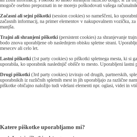
mogoče osebno prepoznati in ne morejo poškodovati vašega računalnika,
Začasni ali sejni piškotki
(session cookies) so nameščeni, ko uporabnik 
začasnih informacij, na primer elementov v nakupovalnem vozičku, za več
manjša.
Trajni ali shranjeni piškotki
(persistent cookies) za shranjevanje trajn
bodo znova uporabljene ob naslednjem obisku spletne strani. Uporabljeni 
mesecev ali celo let.
Lastni piškotki
(1st party cookies) so piškotki spletnega mesta, ki si g
uporabila, ko uporabnik naslednjič obišče to mesto. Uporabljeni lastni p
Drugi piškotki
(3rd party cookies) izvirajo od drugih, partnerskih, sple
uporabnikih iz različnih spletnih mest in jih uporabljajo za različne n
piškotke običajno naložijo tudi vdelani elementi npr. oglasi, videi in vti
Katere piškotke uporabljamo mi?