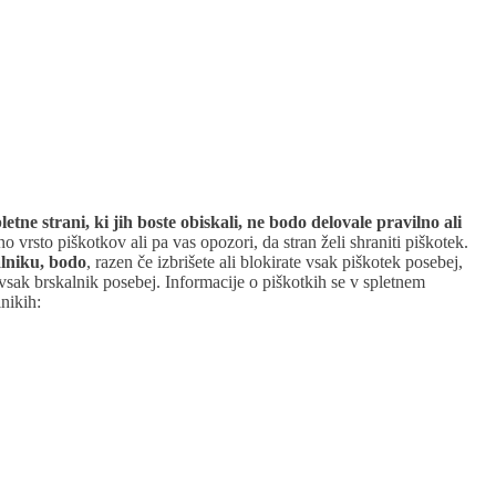
etne strani, ki jih boste obiskali, ne bodo delovale pravilno ali
rsto piškotkov ali pa vas opozori, da stran želi shraniti piškotek.
alniku, bodo
, razen če izbrišete ali blokirate vsak piškotek posebej,
za vsak brskalnik posebej. Informacije o piškotkih se v spletnem
nikih: