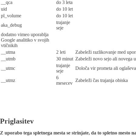
__qca
do 3 leta
uid
do 10 let
pl_volume
do 10 let
trajanje
aka_debug
seje
dodatno vimeo uporablja
Google analitiko v svojih
vtičnikih
__utma
2 leti
Zabeleži razlikovanje med upor
__utmb
30 minut
Zabeleži novo sejo ali novega 
trajanje
__utmc
Določa vir prometa ali oglaševa
seje
6
__utmz
Zabeleži čas trajanja obiska
mesecev
Priglasitev
Z uporabo tega spletnega mesta se strinjate, da to spletno mesto n