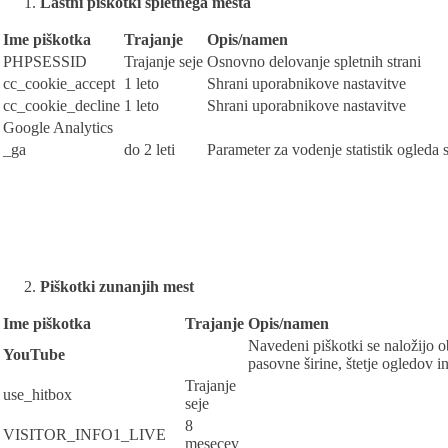
Lastni piškotki spletnega mesta
Ime piškotka
Trajanje
Opis/namen
PHPSESSID
Trajanje seje
Osnovno delovanje spletnih strani
cc_cookie_accept
1 leto
Shrani uporabnikove nastavitve
cc_cookie_decline
1 leto
Shrani uporabnikove nastavitve
Google Analytics
_ga
do 2 leti
Parameter za vodenje statistik ogleda s
Piškotki zunanjih mest
Ime piškotka
Trajanje
Opis/namen
Navedeni piškotki se naložijo 
YouTube
pasovne širine, štetje ogledov i
Trajanje
use_hitbox
seje
8
VISITOR_INFO1_LIVE
mesecev