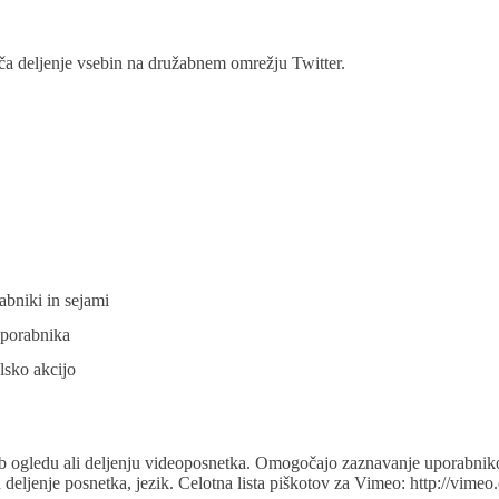
a deljenje vsebin na družabnem omrežju Twitter.
abniki in sejami
uporabnika
lsko akcijo
ob ogledu ali deljenju videoposnetka. Omogočajo zaznavanje uporabnik
n deljenje posnetka, jezik. Celotna lista piškotov za Vimeo: http://vimeo