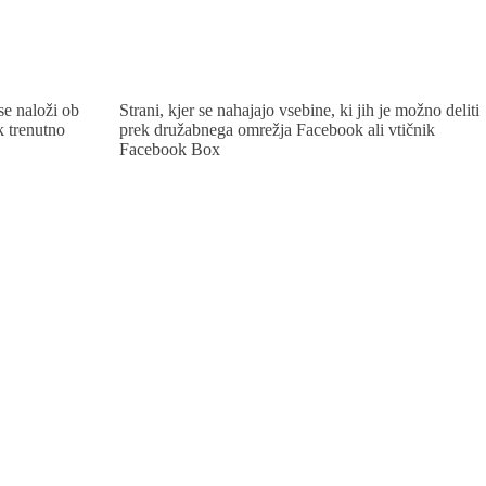
se naloži ob
Strani, kjer se nahajajo vsebine, ki jih je možno deliti
k trenutno
prek družabnega omrežja Facebook ali vtičnik
Facebook Box