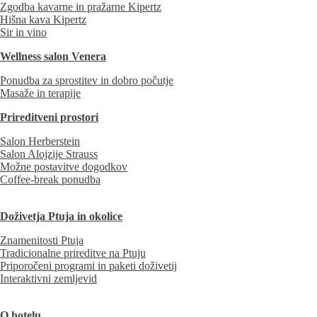
Zgodba kavarne in pražarne Kipertz
Hišna kava Kipertz
Sir in vino
Wellness salon Venera
Ponudba za sprostitev in dobro počutje
Masaže in terapije
Prireditveni prostori
Salon Herberstein
Salon Alojzije Strauss
Možne postavitve dogodkov
Coffee-break ponudba
Doživetja Ptuja in okolice
Znamenitosti Ptuja
Tradicionalne prireditve na Ptuju
Priporočeni programi in paketi doživetij
Interaktivni zemljevid
O hotelu