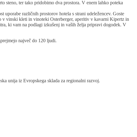
prto steno, ter tako pridobimo dva prostora. V enem lahko poteka
st uporabe različnih prostorov hotela s strani udeležencev. Goste
vinski kleti in vinoteki Osterberger, aperitiv v kavarni Kipertz in
ra, ki vam na podlagi izkušenj in vaših želja pripravi dogodek. V
sprejmejo največ do 120 ljudi.
pska unija iz Evropskega sklada za regionalni razvoj.