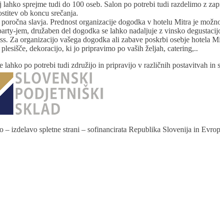
j lahko sprejme tudi do 100 oseb. Salon po potrebi tudi razdelimo z za
stitev ob koncu srečanja.
ka poročna slavja. Prednost organizacije dogodka v hotelu Mitra je možno
ty-jem, družaben del dogodka se lahko nadaljuje z vinsko degustacijo v 
ss. Za organizacijo vašega dogodka ali zabave poskrbi osebje hotela Mit
sišče, dekoracijo, ki jo pripravimo po vaših željah, catering,..
 lahko po potrebi tudi združijo in pripravijo v različnih postavitvah in 
o – izdelavo spletne strani – sofinancirata Republika Slovenija in Evro