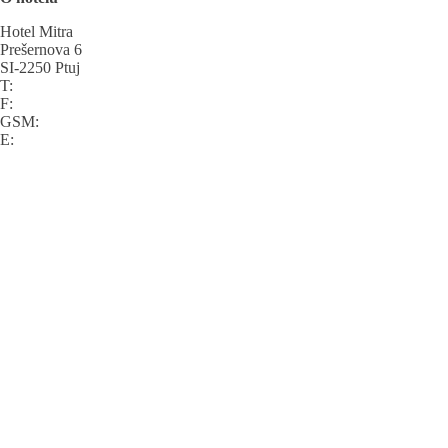
Hotel Mitra
Prešernova 6
SI-2250 Ptuj
T:
F:
GSM:
E: