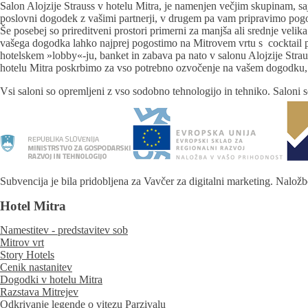
Salon Alojzije Strauss v hotelu Mitra, je namenjen večjim skupinam, sa
poslovni dogodek z vašimi partnerji, v drugem pa vam pripravimo pogo
Še posebej so prireditveni prostori primerni za manjša ali srednje veli
vašega dogodka lahko najprej pogostimo na Mitrovem vrtu s cocktail par
hotelskem »lobby«-ju, banket in zabava pa nato v salonu Alojzije Strau
hotelu Mitra poskrbimo za vso potrebno ozvočenje na vašem dogodku, ple
Vsi saloni so opremljeni z vso sodobno tehnologijo in tehniko. Saloni se
Subvencija je bila pridobljena za Vavčer za digitalni marketing. Naložb
Hotel Mitra
Namestitev - predstavitev sob
Mitrov vrt
Story Hotels
Cenik nastanitev
Dogodki v hotelu Mitra
Razstava Mitrejev
Odkrivanje legende o vitezu Parzivalu