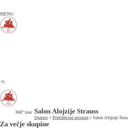
MENU
SL
Salon Alojzije Strauss
360° tour
Domov
»
Prireditveni prostori
»
Salon Alojzije Stra
Za večje skupine